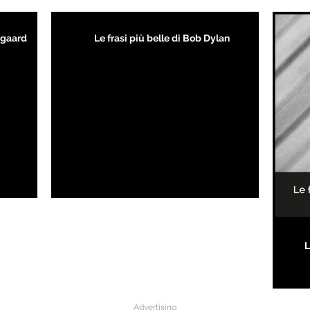
kegaard
Le frasi più belle di Bob Dylan
L
Advertising