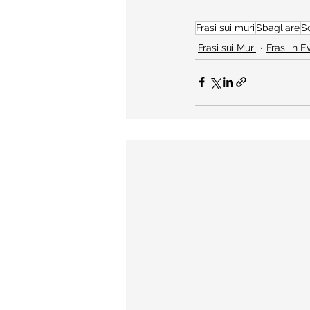
Frasi sui muri
Sbagliare
So
Frasi sui Muri
Frasi in 