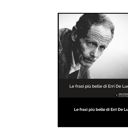
Le frasi più belle di Erri De L