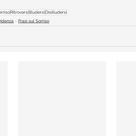
rriso
Ritrovarsi
Illudersi
Disilludersi
Evidenza
Frasi sul Sorriso