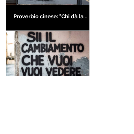
Proverbio cinese: "Chi dà la
colpa agli altri..." - Frasi sui muri
Frase di Gandhi sul
cambiamento: "Sii il
cambiamento che vuoi vedere
nel mondo" - Frasi sui muri