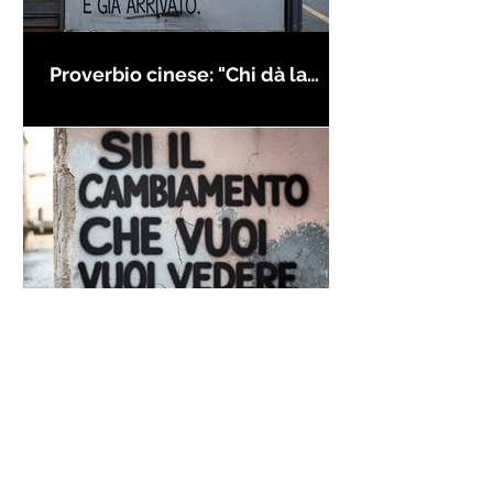
Proverbio cinese: "Chi dà la
colpa agli altri..." - Frasi sui muri
Frase di Gandhi sul
cambiamento: "Sii il
cambiamento che vuoi vedere
nel mondo" - Frasi sui muri