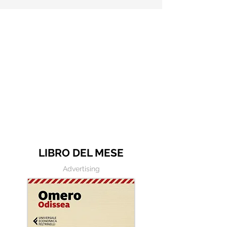
Frase di Jane Austen: "Non
c'erano stati due cuori
altrettanto schietti" - Frasi
illustrate
LIBRO DEL MESE
Advertising