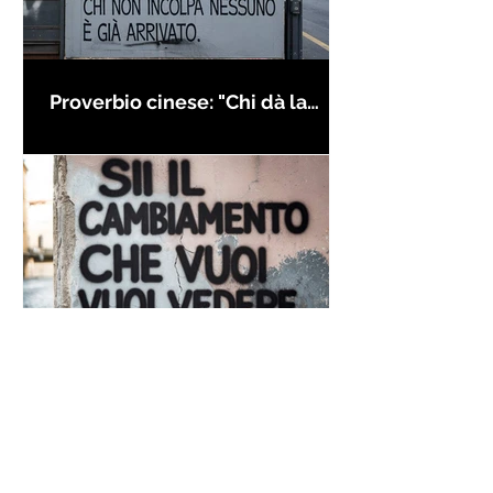
Proverbio cinese: "Chi dà la
colpa agli altri..." - Frasi sui muri
Frase di Gandhi sul
cambiamento: "Sii il
cambiamento che vuoi vedere