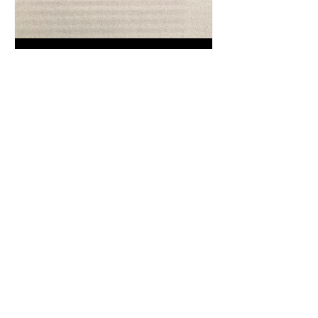
Frase da "Il Gattopardo" sul
cambiamento - Frasi in esergo
Proverbio cinese: "Chi dà la
colpa agli altri..." - Frasi sui muri