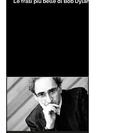
Le frasi più belle di Bob Dylan