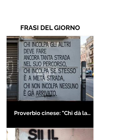
FRASI DEL GIORNO
Proverbio cinese: "Chi dà la
colpa agli altri..." - Frasi sui muri