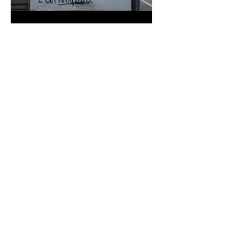
Proverbio cinese: "Chi dà la
colpa agli altri..." - Frasi sui muri
Frase di Gandhi sul
cambiamento: "Sii il
cambiamento che vuoi vedere
nel mondo" - Frasi sui muri