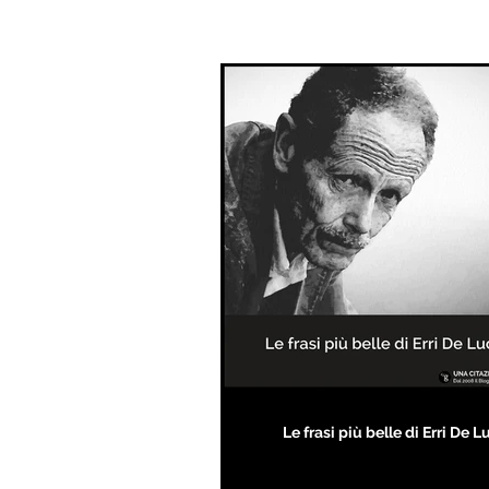
Le frasi più belle di Erri De L