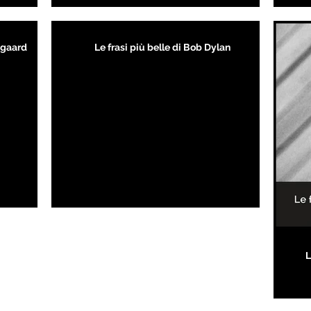
kegaard
Le frasi più belle di Bob Dylan
L