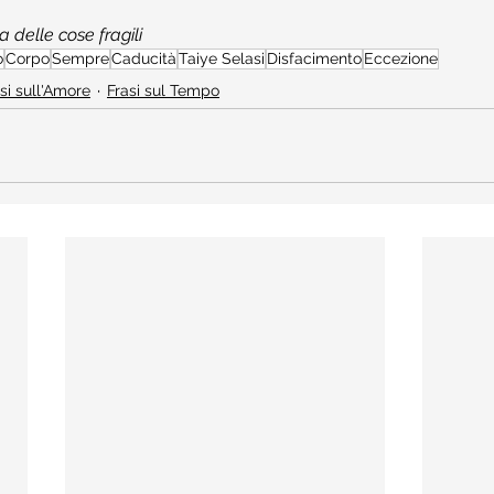
a delle cose fragili
o
Corpo
Sempre
Caducità
Taiye Selasi
Disfacimento
Eccezione
si sull'Amore
Frasi sul Tempo