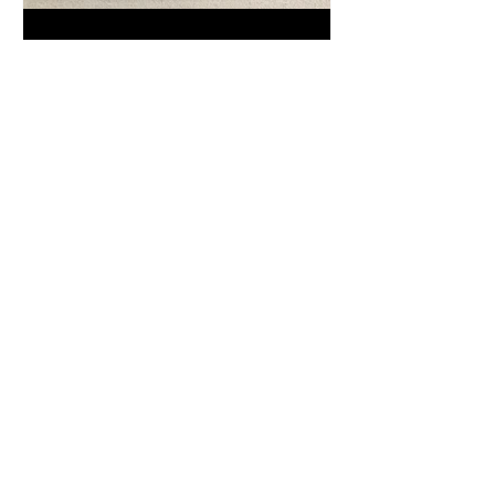
Frase da "Il Gattopardo" sul
cambiamento - Frasi in esergo
Proverbio cinese: "Chi dà la
colpa agli altri..." - Frasi sui muri