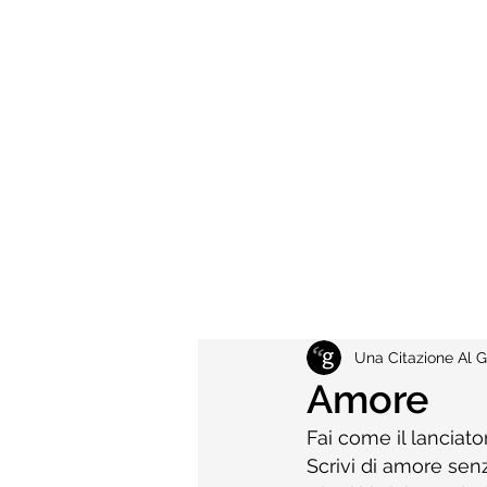
Una Citazione Al G
Amore
Fai come il lanciator
Scrivi di amore senz