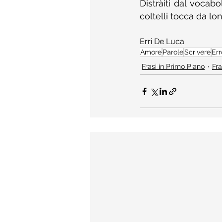
Distràiti dal vocabo
coltelli tocca da lon
Erri De Luca
Amore
Parole
Scrivere
Err
Frasi in Primo Piano
Fra