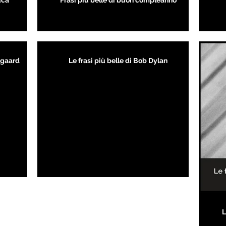
uca
Frasi più belle di buon compleanno
kegaard
Le frasi più belle di Bob Dylan
L