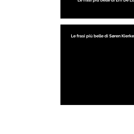
Le frasi più belle di Erri De L
Le frasi più belle di Søren Kier