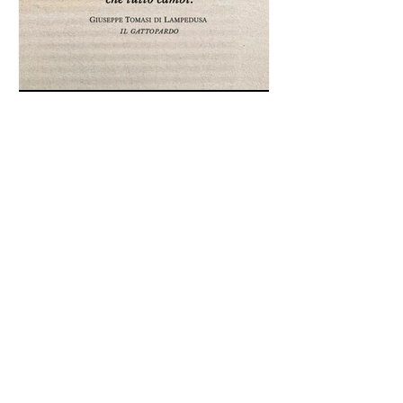
Frase da "Il Gattopardo" sul
cambiamento - Frasi in esergo
Proverbio cinese: "Chi dà la