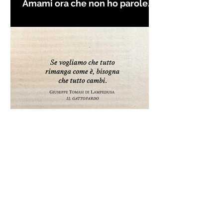
Amami ora che non ho parole
per farti innamorare - Frasi con
la macchina per scrivere
Frase da "Il Gattopardo" sul
cambiamento - Frasi in esergo