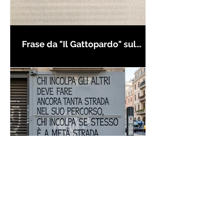
Frase da "Il Gattopardo" sul
cambiamento - Frasi in esergo
Proverbio cinese: "Chi dà la
colpa agli altri..." - Frasi sui muri