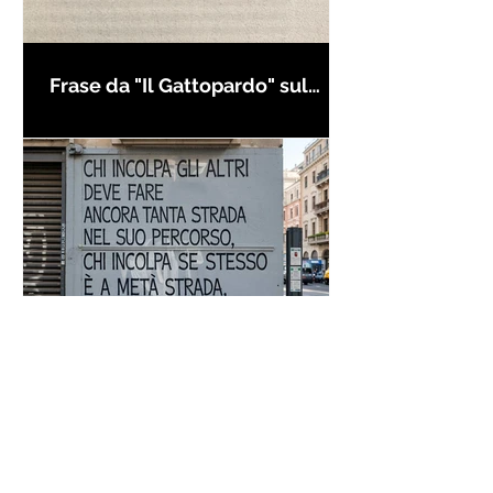
Frase da "Il Gattopardo" sul
cambiamento - Frasi in esergo
Proverbio cinese: "Chi dà la
colpa agli altri..." - Frasi sui muri