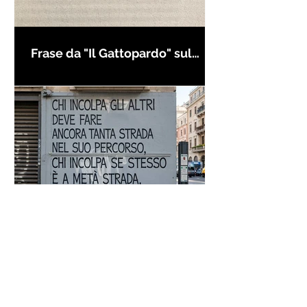
Frase da "Il Gattopardo" sul
cambiamento - Frasi in esergo
Proverbio cinese: "Chi dà la
colpa agli altri..." - Frasi sui muri