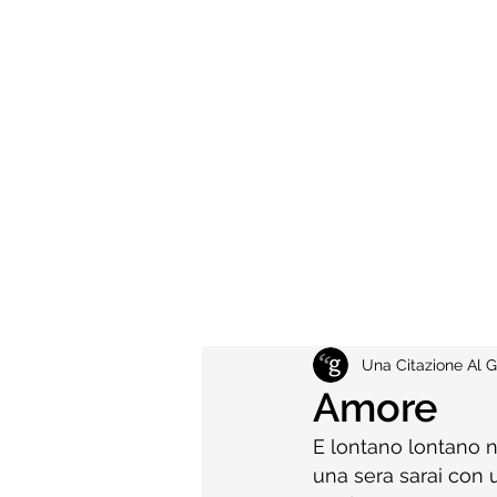
Una Citazione Al G
Amore
E lontano lontano 
una sera sarai con u