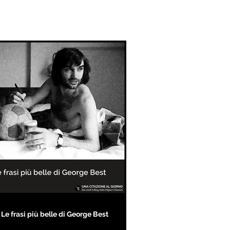
Le frasi più belle di George Best