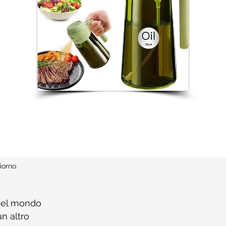
iorno
nel mondo
n altro