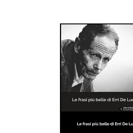
Le frasi più belle di Erri De L