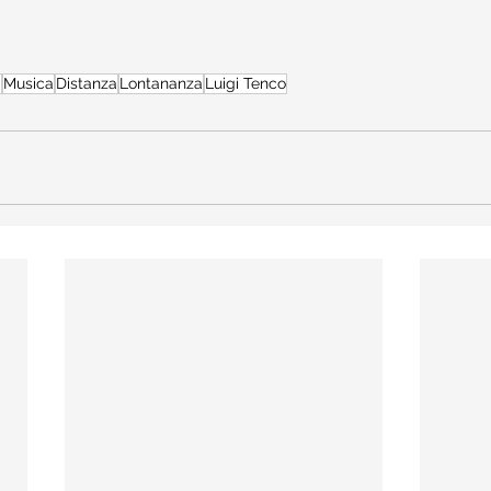
i
Musica
Distanza
Lontananza
Luigi Tenco