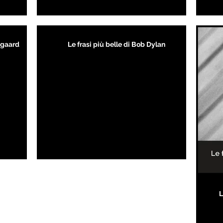
kegaard
Le frasi più belle di Bob Dylan
L