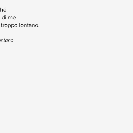
ché
li di me
 troppo lontano.
ontano