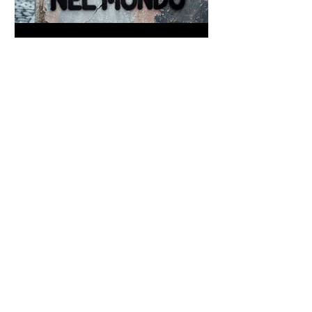
Frase di Gandhi sul
cambiamento: "Sii il
cambiamento che vuoi vedere
nel mondo" - Frasi sui muri
Un antico proverbio indiano
dice che ognuno di noi è una
casa con quattro stanze - Frasi
con la macchina per scrivere