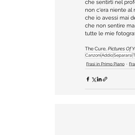
che sentirti nel pr
non c'era niente a
che io avessi mai d
che non sentire mai
tutte le mie fotograf
The Cure, 
Pictures Of 
Canzoni
Addio
Separarsi
Frasi in Primo Piano
Fra