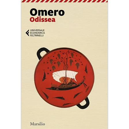
spiegare il sì o il no perché
ogni spiegazione è già un
compromesso