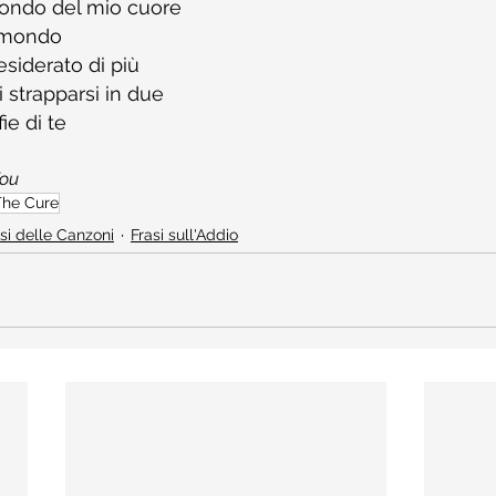
ofondo del mio cuore
l mondo
esiderato di più
 strapparsi in due
ie di te
You
The Cure
si delle Canzoni
Frasi sull'Addio