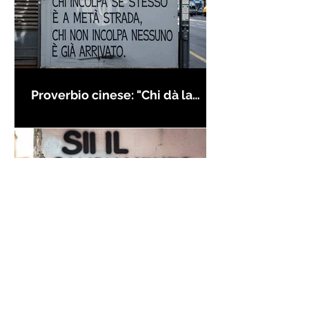
Proverbio cinese: "Chi dà la
colpa agli altri..." - Frasi sui muri
Frase di Gandhi sul