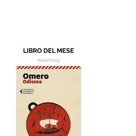
Proverbio cinese: "Chi dà
Un antico prove
la colpa agli altri..." - Frasi
indiano dice c
sui muri
di noi è una cas
quattro stanze -
con la macchin
scrivere
LIBRO DEL MESE
Advertising