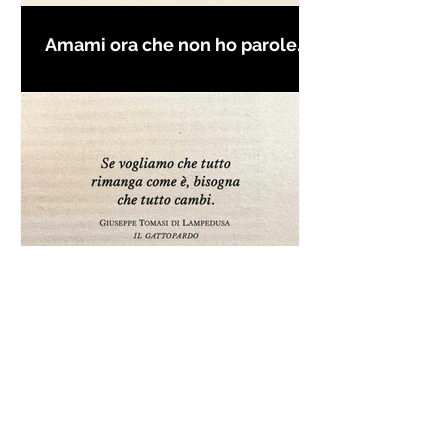
Amami ora che non ho parole
per farti innamorare - Frasi con
la macchina per scrivere
Frase da "Il Gattopardo" sul
cambiamento - Frasi in esergo