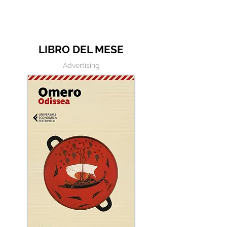
o morire da uo
bene?"
LIBRO DEL MESE
Advertising