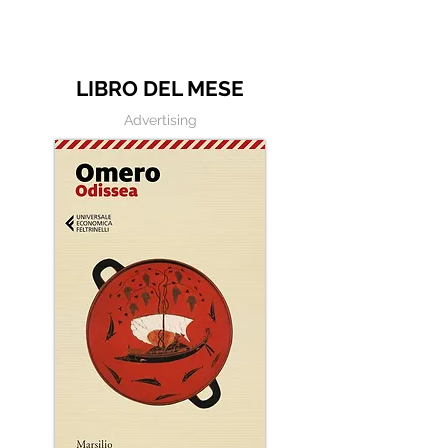
Frasi dai libri
macchina per s
LIBRO DEL MESE
Advertising