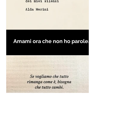
Amami ora che non ho parole
per farti innamorare - Frasi con
la macchina per scrivere
Frase da "Il Gattopardo" sul