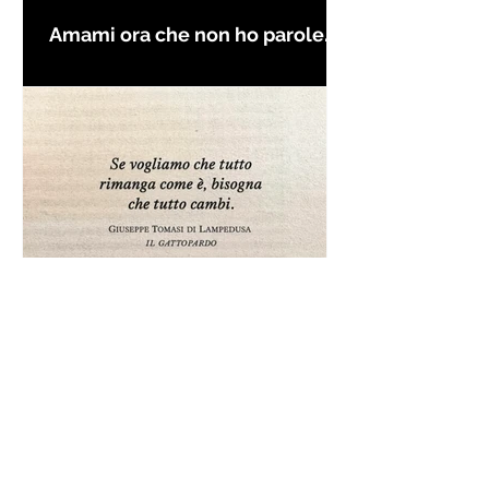
Amami ora che non ho parole
per farti innamorare - Frasi con
la macchina per scrivere
Frase da "Il Gattopardo" sul
cambiamento - Frasi in esergo