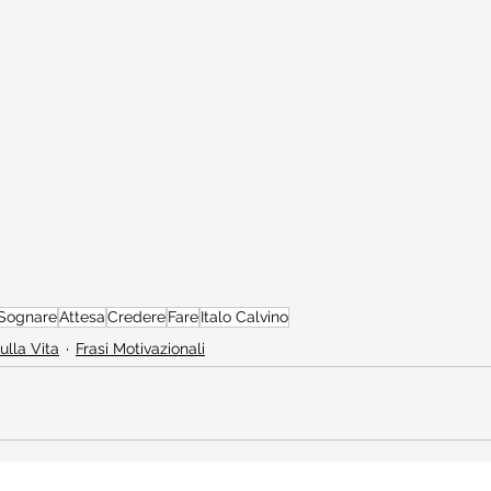
Sognare
Attesa
Credere
Fare
Italo Calvino
sulla Vita
Frasi Motivazionali