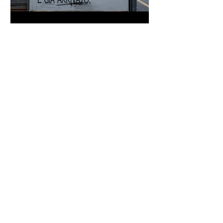
Proverbio cinese: "Chi dà la
colpa agli altri..." - Frasi sui muri
Frase di Gandhi sul
cambiamento: "Sii il
cambiamento che vuoi vedere
nel mondo" - Frasi sui muri