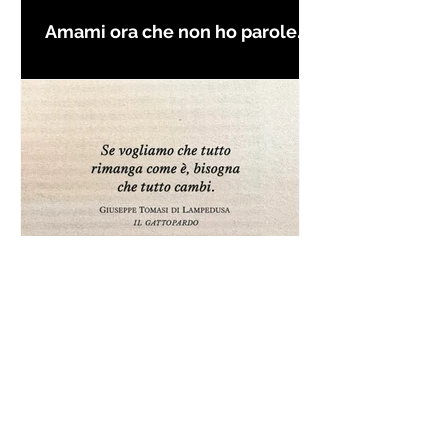
Amami ora che non ho parole
per farti innamorare - Frasi con
la macchina per scrivere
Frase da "Il Gattopardo" sul
cambiamento - Frasi in esergo